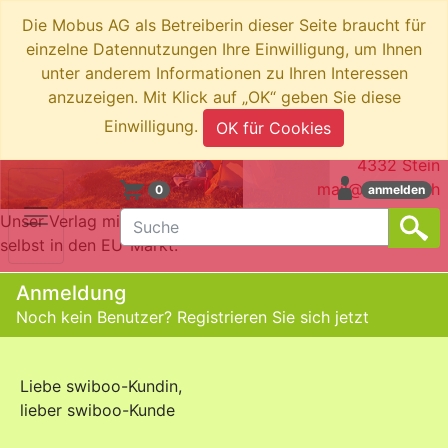
Die Mobus AG als Betreiberin dieser Seite braucht für
einzelne Datennutzungen Ihre Einwilligung, um Ihnen
unter anderem Informationen zu Ihren Interessen
anzuzeigen. Mit Klick auf „OK“ geben Sie diese
swiboo.ch by Mobus AG
Einwilligung.
OK für Cookies
Brotkorbstrasse 3
4332 Stein
mail@swiboo.ch
0
anmelden
Unser Verlag mit Schweizer Adresse bringt die Produkte
selbst in den EU-Markt.
Anmeldung
Noch kein Benutzer?
Registrieren Sie sich jetzt
Liebe swiboo-Kundin,
lieber swiboo-Kunde