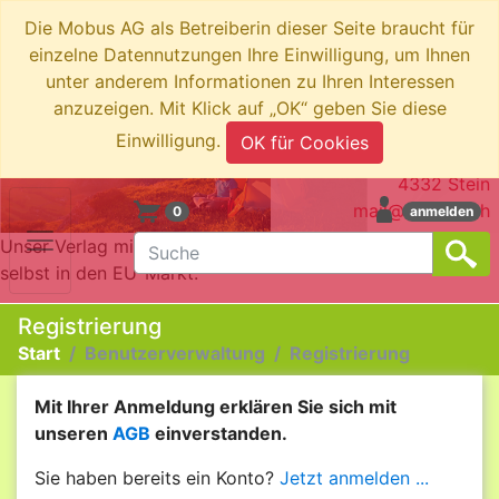
Die Mobus AG als Betreiberin dieser Seite braucht für
einzelne Datennutzungen Ihre Einwilligung, um Ihnen
unter anderem Informationen zu Ihren Interessen
anzuzeigen. Mit Klick auf „OK“ geben Sie diese
swiboo.ch by Mobus AG
Einwilligung.
OK für Cookies
Brotkorbstrasse 3
4332 Stein
mail@swiboo.ch
0
anmelden
Unser Verlag mit Schweizer Adresse bringt die Produkte
selbst in den EU-Markt.
Registrierung
Start
Benutzerverwaltung
Registrierung
Mit Ihrer Anmeldung erklären Sie sich mit
unseren
AGB
einverstanden.
Sie haben bereits ein Konto?
Jetzt anmelden ...