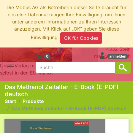
Die Mobus AG als Betreiberin dieser Seite braucht für
einzelne Datennutzungen Ihre Einwilligung, um Ihnen
unter anderem Informationen zu Ihren Interessen
anzuzeigen. Mit Klick auf „OK“ geben Sie diese
swiboo.ch by Mobus AG
Einwilligung.
OK für Cookies
Brotkorbstrasse 3
4332 Stein
mail@swiboo.ch
0
anmelden
Unser Verlag mit Schweizer Adresse bringt die Produkte
selbst in den EU-Markt.
Das Methanol Zeitalter - E-Book (E-PDF)
deutsch
Start
Produkte
Das Methanol Zeitalter - E-Book (E-PDF) deutsch