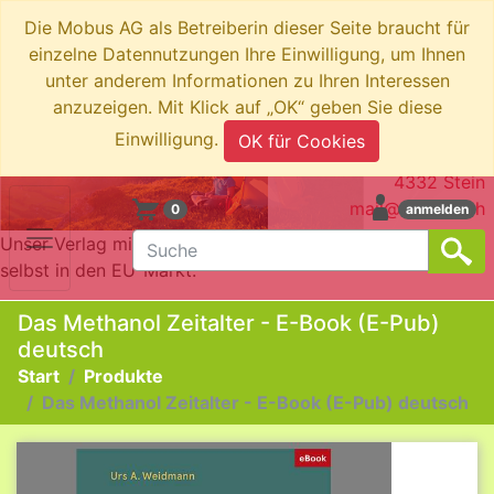
Die Mobus AG als Betreiberin dieser Seite braucht für
einzelne Datennutzungen Ihre Einwilligung, um Ihnen
unter anderem Informationen zu Ihren Interessen
anzuzeigen. Mit Klick auf „OK“ geben Sie diese
swiboo.ch by Mobus AG
Einwilligung.
OK für Cookies
Brotkorbstrasse 3
4332 Stein
mail@swiboo.ch
0
anmelden
Unser Verlag mit Schweizer Adresse bringt die Produkte
selbst in den EU-Markt.
Das Methanol Zeitalter - E-Book (E-Pub)
deutsch
Start
Produkte
Das Methanol Zeitalter - E-Book (E-Pub) deutsch