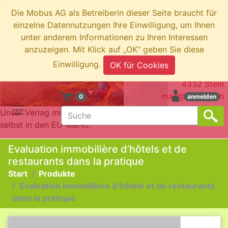
Die Mobus AG als Betreiberin dieser Seite braucht für
einzelne Datennutzungen Ihre Einwilligung, um Ihnen
unter anderem Informationen zu Ihren Interessen
anzuzeigen. Mit Klick auf „OK“ geben Sie diese
swiboo.ch by Mobus AG
Einwilligung.
OK für Cookies
Brotkorbstrasse 3
4332 Stein
mail@swiboo.ch
0
anmelden
Unser Verlag mit Schweizer Adresse bringt die Produkte
selbst in den EU-Markt.
Evaluation immobilière d’hôtels et de
restaurants dans la pratique
Start
Produkte
Evaluation immobilière d’hôtels et de restaurants
dans la pratique