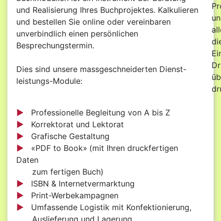
Pr
und Realisierung Ihres Buchprojektes. Kalkulieren
un
und bestellen Sie online oder vereinbaren
al
unverbindlich einen persönlichen
di
Besprechungstermin.
Ei
Dr
Dies sind unsere massgeschneiderten Dienst-
üb
leistungs-Module:
dr
►
Professionelle Begleitung von A bis Z
►
Korrektorat und Lektorat
►
Grafische Gestaltung
►
«PDF to Book»
(mit Ihren druckfertigen
Daten
zum fertigen Buch)
►
ISBN & Internetvermarktung
►
Print-Werbekampagnen
►
Umfassende Logistik mit Konfektionierung,
Auslieferung und Lagerung