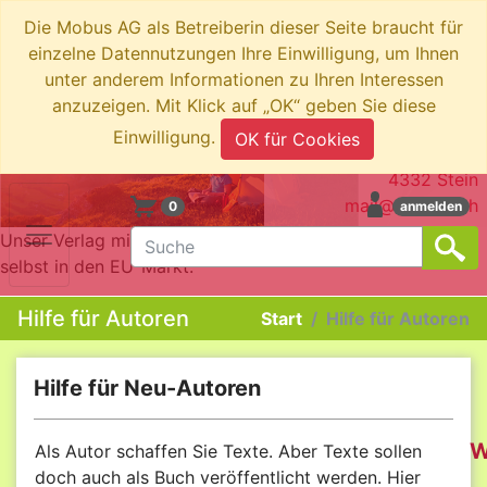
Die Mobus AG als Betreiberin dieser Seite braucht für
einzelne Datennutzungen Ihre Einwilligung, um Ihnen
unter anderem Informationen zu Ihren Interessen
anzuzeigen. Mit Klick auf „OK“ geben Sie diese
swiboo.ch by Mobus AG
Einwilligung.
OK für Cookies
Brotkorbstrasse 3
4332 Stein
mail@swiboo.ch
0
anmelden
Unser Verlag mit Schweizer Adresse bringt die Produkte
selbst in den EU-Markt.
Hilfe für Autoren
Start
Hilfe für Autoren
Hilfe für Neu-Autoren
W
Als Autor schaffen Sie Texte. Aber Texte sollen
doch auch als Buch veröffentlicht werden. Hier