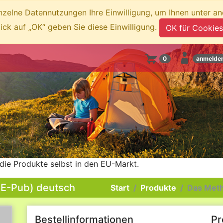
inzelne Datennutzungen Ihre Einwilligung, um Ihnen unter a
lick auf „OK“ geben Sie diese Einwilligung.
OK für Cookies
0
anmelde
die Produkte selbst in den EU-Markt.
 (E-Pub) deutsch
Start
Produkte
Das Meth
Bestellinformationen
Pr