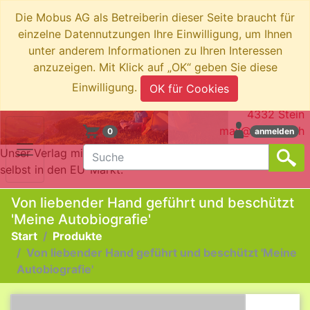
Die Mobus AG als Betreiberin dieser Seite braucht für
einzelne Datennutzungen Ihre Einwilligung, um Ihnen
unter anderem Informationen zu Ihren Interessen
anzuzeigen. Mit Klick auf „OK“ geben Sie diese
swiboo.ch by Mobus AG
Einwilligung.
OK für Cookies
Brotkorbstrasse 3
4332 Stein
mail@swiboo.ch
0
anmelden
Unser Verlag mit Schweizer Adresse bringt die Produkte
selbst in den EU-Markt.
Von liebender Hand geführt und beschützt
'Meine Autobiografie'
Start
Produkte
Von liebender Hand geführt und beschützt 'Meine
Autobiografie'