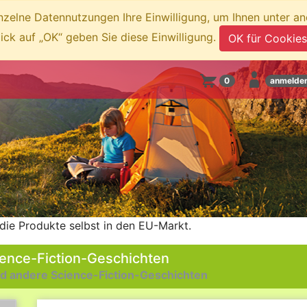
inzelne Datennutzungen Ihre Einwilligung, um Ihnen unter a
lick auf „OK“ geben Sie diese Einwilligung.
OK für Cookies
0
anmelde
die Produkte selbst in den EU-Markt.
ence-Fiction-Geschichten
d andere Science-Fiction-Geschichten