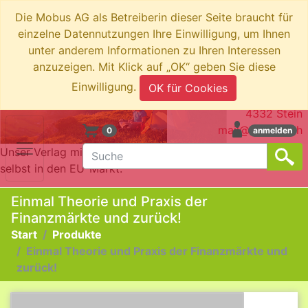
Die Mobus AG als Betreiberin dieser Seite braucht für
einzelne Datennutzungen Ihre Einwilligung, um Ihnen
unter anderem Informationen zu Ihren Interessen
anzuzeigen. Mit Klick auf „OK“ geben Sie diese
swiboo.ch by Mobus AG
Einwilligung.
OK für Cookies
Brotkorbstrasse 3
4332 Stein
mail@swiboo.ch
0
anmelden
Unser Verlag mit Schweizer Adresse bringt die Produkte
selbst in den EU-Markt.
Einmal Theorie und Praxis der
Finanzmärkte und zurück!
Start
Produkte
Einmal Theorie und Praxis der Finanzmärkte und
zurück!