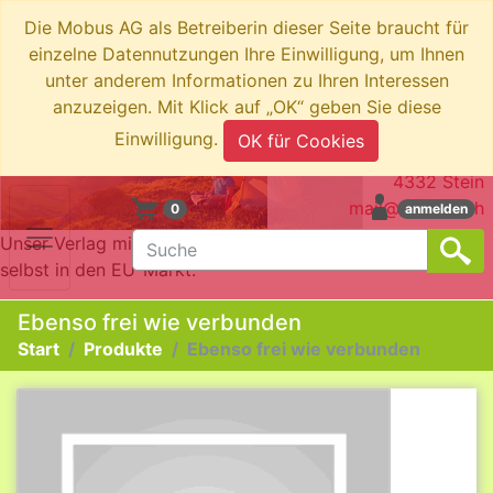
Die Mobus AG als Betreiberin dieser Seite braucht für
einzelne Datennutzungen Ihre Einwilligung, um Ihnen
unter anderem Informationen zu Ihren Interessen
anzuzeigen. Mit Klick auf „OK“ geben Sie diese
swiboo.ch by Mobus AG
Einwilligung.
OK für Cookies
Brotkorbstrasse 3
4332 Stein
mail@swiboo.ch
0
anmelden
Unser Verlag mit Schweizer Adresse bringt die Produkte
selbst in den EU-Markt.
Ebenso frei wie verbunden
Start
Produkte
Ebenso frei wie verbunden