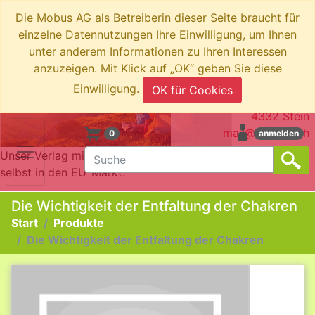
Die Mobus AG als Betreiberin dieser Seite braucht für
einzelne Datennutzungen Ihre Einwilligung, um Ihnen
unter anderem Informationen zu Ihren Interessen
anzuzeigen. Mit Klick auf „OK“ geben Sie diese
swiboo.ch by Mobus AG
Einwilligung.
OK für Cookies
Brotkorbstrasse 3
4332 Stein
mail@swiboo.ch
0
anmelden
Unser Verlag mit Schweizer Adresse bringt die Produkte
selbst in den EU-Markt.
Die Wichtigkeit der Entfaltung der Chakren
Start
Produkte
Die Wichtigkeit der Entfaltung der Chakren