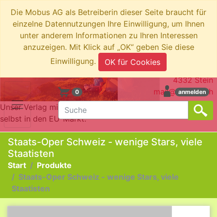
Die Mobus AG als Betreiberin dieser Seite braucht für
einzelne Datennutzungen Ihre Einwilligung, um Ihnen
unter anderem Informationen zu Ihren Interessen
anzuzeigen. Mit Klick auf „OK“ geben Sie diese
swiboo.ch by Mobus AG
Einwilligung.
OK für Cookies
Brotkorbstrasse 3
4332 Stein
mail@swiboo.ch
0
anmelden
Unser Verlag mit Schweizer Adresse bringt die Produkte
selbst in den EU-Markt.
Staats-Oper Schweiz - wenige Stars, viele
Staatisten
Start
Produkte
Staats-Oper Schweiz - wenige Stars, viele
Staatisten