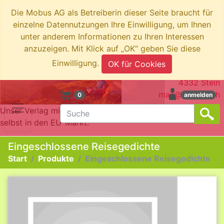
Die Mobus AG als Betreiberin dieser Seite braucht für
einzelne Datennutzungen Ihre Einwilligung, um Ihnen
unter anderem Informationen zu Ihren Interessen
anzuzeigen. Mit Klick auf „OK“ geben Sie diese
swiboo.ch by Mobus AG
Einwilligung.
OK für Cookies
Brotkorbstrasse 3
4332 Stein
mail@swiboo.ch
0
anmelden
Unser Verlag mit Schweizer Adresse bringt die Produkte
selbst in den EU-Markt.
Eingeschlossene Reisegedichte
Start
Produkte
Eingeschlossene Reisegedichte